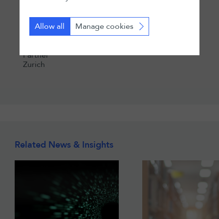
Allow all
Manage cookies
Christian Exner
Partner
Zurich
Related News & Insights